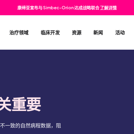
康缔亚宣布与 Simbec-Orion 达成战略联合
了解详情
治疗领域
临床开发
资源
新闻
活动
肿瘤与血液病
早期临床开发
消化
心血管与代谢疾病
II期和III期临床试验
肾脏
罕见病
注册策略
皮肤
关重要
儿科
医学事务
眼科
不一致的自然病程数据，阻
上市后监测服务