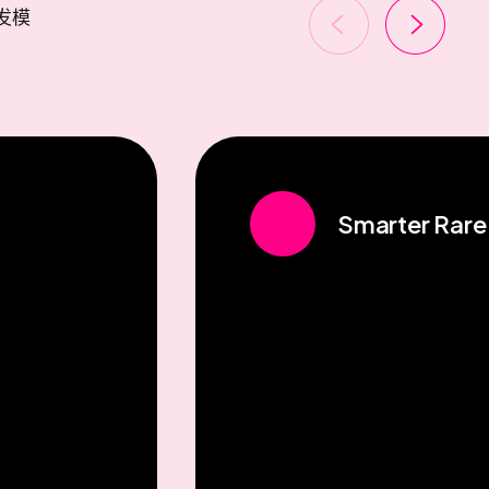
发模
Smarter Rare 