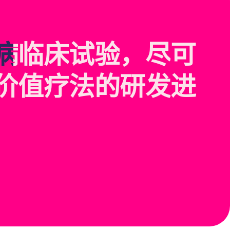
病
临
床
试
验
，
尽
可
价
值
疗
法
的
研
发
进