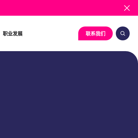
职业发展
联系我们
系统疾病
临床运营
细胞与基因治疗
生物统计与统计编
病
研究启动服务
神经病学
医学写作
病
临床试验可行性评估
免疫学
注册事务
项目管理
感染性疾病
药物警戒
基于风险的质量管理
质量保证