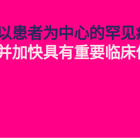
以
患
者
为
中
心
的
罕
见
并
加
快
具
有
重
要
临
床