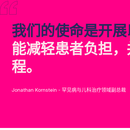
我
们
的
使
命
是
开
展
能
减
轻
患
者
负
担
，
程
。
Jonathan Kornstein - 罕见病与儿科治疗领域副总裁