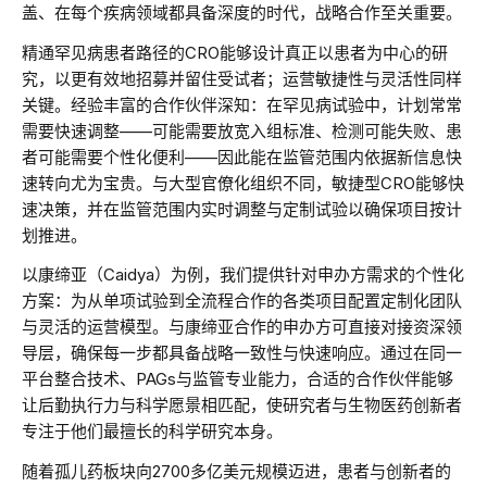
盖、在每个疾病领域都具备深度的时代，战略合作至关重要。
精通罕见病患者路径的CRO能够设计真正以患者为中心的研
究，以更有效地招募并留住受试者；运营敏捷性与灵活性同样
关键。经验丰富的合作伙伴深知：在罕见病试验中，计划常常
需要快速调整——可能需要放宽入组标准、检测可能失败、患
者可能需要个性化便利——因此能在监管范围内依据新信息快
速转向尤为宝贵。与大型官僚化组织不同，敏捷型CRO能够快
速决策，并在监管范围内实时调整与定制试验以确保项目按计
划推进。
以康缔亚（Caidya）为例，我们提供针对申办方需求的个性化
方案：为从单项试验到全流程合作的各类项目配置定制化团队
与灵活的运营模型。与康缔亚合作的申办方可直接对接资深领
导层，确保每一步都具备战略一致性与快速响应。通过在同一
平台整合技术、PAGs与监管专业能力，合适的合作伙伴能够
让后勤执行力与科学愿景相匹配，使研究者与生物医药创新者
专注于他们最擅长的科学研究本身。
随着孤儿药板块向2700多亿美元规模迈进，患者与创新者的