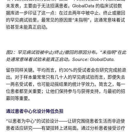
未发表，主要由于无法招满患者。GlobalData 的临床试验数
据库进一步印证了这一点：在过去两年中被中止、终止或撤回
的罕见病试验里，最常见的原因是“未指明”，这通常意味着试
验甚至未能真正启动。
图2：罕见病试验被中止/终止/撤回的原因分布。“未指明”在此
处通常意味着试验未能真正启动。Source: GlobalData.
留存同样关键。平均而言，约30%的受试者会在研究完成前退
出。对于样本量常常只有几十人的罕见病试验而言，即便失去
一两名受试者，也可能动摇结果的统计学效力。简言之，每一
位患者都至关重要；让他们保持参与与获得支持，与最初的招
募同等重要。
通过患者中心化设计降低负担
“以患者为中心”的试验设计——让研究围绕患者生活而非迫使
患者适应研究——有望扭转上述局面。通过分析患者接受诊疗