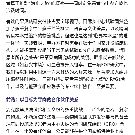
者真正推动“治愈之路”的概率——同时避免患者与申办方彼此
浪费时间。
有效的罕见病研究往往需要全球视野。国际多中心试验固然叠
加了多重复杂性：多重监管框架、语言与文化差异，以及跨国
转运样本或治疗的物流挑战；但这也是达到“临界样本量”的唯
一途径。实践表明，申办方有时需要在数十个国家开设临床机
构，才能招募到仅相当于常见病试验15%的志愿者数量。“到
患者所在之处去”是罕见病研究成功的关键。瞄准尚未触达的
区域（如新兴市场）可显著提升入组率。在一项FOP研究中，
我们得以利用中国这一尚未触达的人群来源，显著增加入组并
压缩整体时间线。与能够把研究者带到“必要地点”的PAGs合
作，以及与能建立相应联系的专业伙伴协作，至关重要。
前路：以目标为导向的合作伙伴关系
要克服罕见病试验相互交织的多重挑战——稀少的患者、复杂
的物流、不断演进的法规——药物研发团队愈发需要与具备全
球基础设施及以患者为中心思维的合同研究组织（CRO）合
作。在一个没有任何单一公司能够在每个国家都保持业务覆