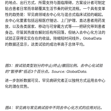
的地点、出行方式、所需支持与面临障碍，方案设计者可制定
贴合患者日常而非颠覆其生活节奏的研究流程。一个具有变革
性的趋势是：罕见病领域去中心化与混合式临床试验的崛起。
去中心化要素包括远程医疗随访、上门护理、直达患者用药发
放，以及各类居家、移动与可穿戴方式等——把研究带到患者
身边。尽管其热度在解封后有所回落，但纳入去中心化方法的
试验正获得实实在在的收益。除缩短时间线外，GlobalData
的数据还显示，这类试验的成功率高于总体平均。
图3：按试验类型划分的中止/终止/撤回比例。去中心化试验
的“暂停率”低近3个百分点。Source: GlobalData.
进一步剖析数据可见，罕见病研究者正以独特方式运用去中心
化的潜在优势。
图4：罕见病与常见病试验中不同去中心化方式的应用对比。