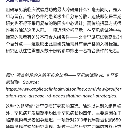
入组与留存的挑战
阻碍罕见病临床试验成功的最大障碍是什么？毫无疑问，是入
组与留存。符合条件的患者极少且分布分散，迫使即使是早期
研究也不得不采用复杂的跨国多中心设计；而传统招募方式很
难有效触达这类人群。一项近期分析显示，在罕见病试验中被
筛查的患者有81%不符合入组条件——比非罕见病试验高出34
个百分点——这反映出此类研究通常具有更严格的入排标准。
研究团队往往需要从数十份转诊中筛出一名符合条件的患者。
图1：筛查阶段的入组不符合比例——罕见病试验 vs. 非罕见
病试验。Source:
https://www.appliedclinicaltrialsonline.com/view/prolifer
ation-rare-disease-rd-necessitating-novel-strategies.
这种“入组紧缩”对罕见病研究影响深远。除难以达到入组目标
外，罕见病开发周期平均比非罕见病长约四年，主要原因在于
临床机构与患者招募延迟。一项针对2010年代早期登记的659
项罕见病试验的研究发现，超过一半的研究在四年内被终止或